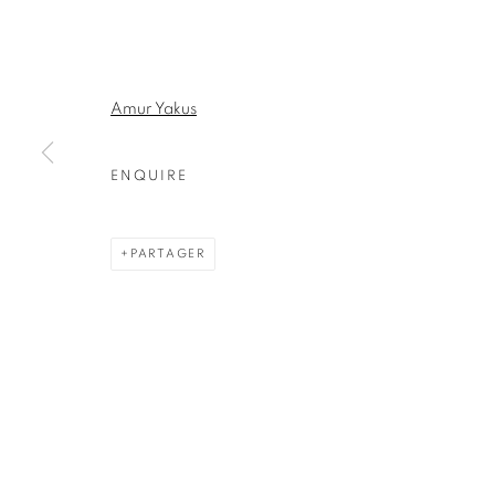
AMINA AGUEZNAY
WALID ARDHAOUI
FARID BELKAHIA
Amur Yakus
MARION BOEHM
ENQUIRE
ABDELKRIM GHATTAS
MOUS LAMRABAT
PARTAGER
AMINA REZKI
KWAKU YARO