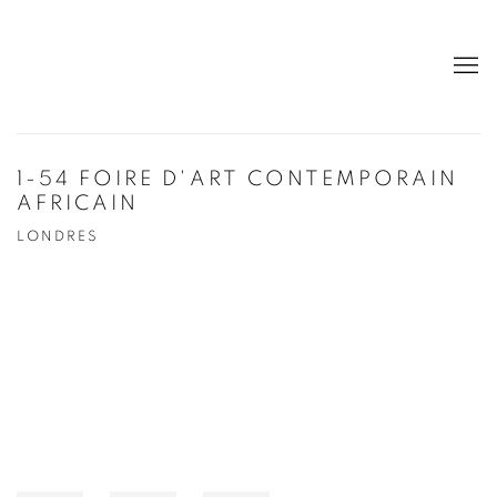
1-54 FOIRE D'ART CONTEMPORAIN
AFRICAIN
LONDRES
Open a larger version of the following image in a popup: