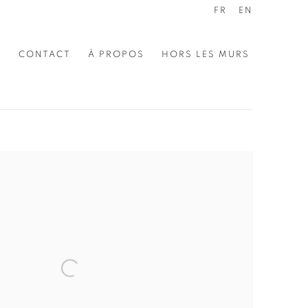
FR
EN
E
CONTACT
À PROPOS
HORS LES MURS
the following image in a popup: