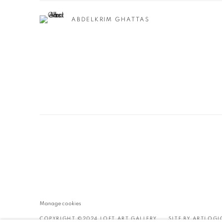
ABDELKRIM GHATTAS
Manage cookies
COPYRIGHT ©2024 LOFT ART GALLERY
SITE BY ARTLOGI