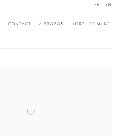
FR
EN
E
CONTACT
À PROPOS
HORS LES MURS
the following image in a popup: