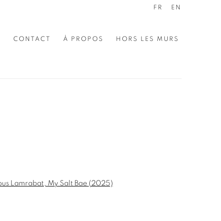
FR
EN
E
CONTACT
À PROPOS
HORS LES MURS
the following image in a popup: