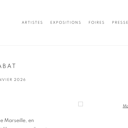
ARTISTES
EXPOSITIONS
FOIRES
PRESS
ABAT
ANVIER 2026
Open a larger version of 
de Marseille, en