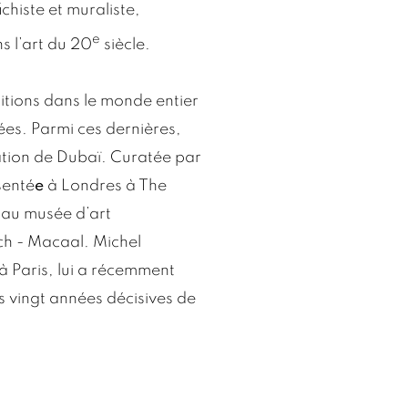
chiste et muraliste,
e
 l’art du 20
siècle.
sitions dans le monde entier
rées. Parmi ces dernières,
dation de Dubaï. Curatée par
senté
e
à Londres à The
 au musée d’art
h - Macaal. Michel
 Paris, lui a récemment
s vingt années décisives de