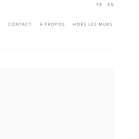
FR
EN
E
CONTACT
À PROPOS
HORS LES MURS
the following image in a popup: