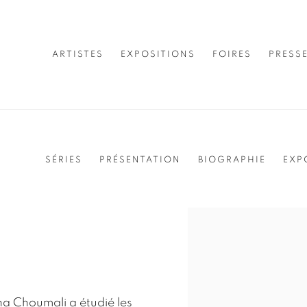
ARTISTES
EXPOSITIONS
FOIRES
PRESS
SÉRIES
PRÉSENTATION
BIOGRAPHIE
EXP
View works.
na Choumali a étudié les